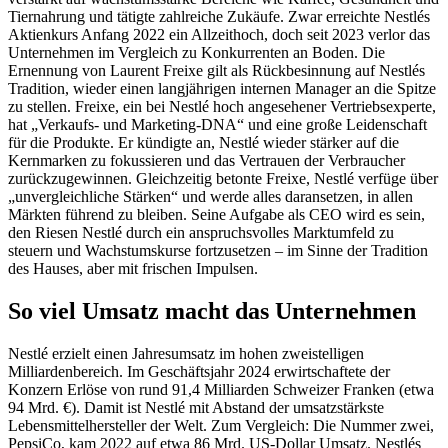
Tiernahrung und tätigte zahlreiche Zukäufe. Zwar erreichte Nestlés
Aktienkurs Anfang 2022 ein Allzeithoch, doch seit 2023 verlor das
Unternehmen im Vergleich zu Konkurrenten an Boden. Die
Ernennung von Laurent Freixe gilt als Rückbesinnung auf Nestlés
Tradition, wieder einen langjährigen internen Manager an die Spitze
zu stellen. Freixe, ein bei Nestlé hoch angesehener Vertriebsexperte,
hat „Verkaufs- und Marketing-DNA“ und eine große Leidenschaft
für die Produkte. Er kündigte an, Nestlé wieder stärker auf die
Kernmarken zu fokussieren und das Vertrauen der Verbraucher
zurückzugewinnen. Gleichzeitig betonte Freixe, Nestlé verfüge über
„unvergleichliche Stärken“ und werde alles daransetzen, in allen
Märkten führend zu bleiben. Seine Aufgabe als CEO wird es sein,
den Riesen Nestlé durch ein anspruchsvolles Marktumfeld zu
steuern und Wachstumskurse fortzusetzen – im Sinne der Tradition
des Hauses, aber mit frischen Impulsen.
So viel Umsatz macht das Unternehmen
Nestlé erzielt einen Jahresumsatz im hohen zweistelligen
Milliardenbereich. Im Geschäftsjahr 2024 erwirtschaftete der
Konzern Erlöse von rund 91,4 Milliarden Schweizer Franken (etwa
94 Mrd. €). Damit ist Nestlé mit Abstand der umsatzstärkste
Lebensmittelhersteller der Welt. Zum Vergleich: Die Nummer zwei,
PepsiCo, kam 2022 auf etwa 86 Mrd. US-Dollar Umsatz. Nestlés