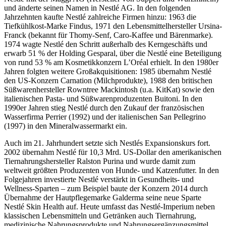
und änderte seinen Namen in Nestlé AG. In den folgenden
Jahrzehnten kaufte Nestlé zahlreiche Firmen hinzu: 1963 die
Tiefkühlkost-Marke Findus, 1971 den Lebensmittelhersteller Ursina-
Franck (bekannt für Thomy-Senf, Caro-Kaffee und Bärenmarke).
1974 wagte Nestlé den Schritt außerhalb des Kerngeschäfts und
erwarb 51 % der Holding Gesparal, über die Nestlé eine Beteiligung
von rund 53 % am Kosmetikkonzern L’Oréal erhielt. In den 1980er
Jahren folgten weitere Großakquisitionen: 1985 übernahm Nestlé
den US-Konzern Carnation (Milchprodukte), 1988 den britischen
Süßwarenhersteller Rowntree Mackintosh (u.a. KitKat) sowie den
italienischen Pasta- und Süßwarenproduzenten Buitoni. In den
1990er Jahren stieg Nestlé durch den Zukauf der französischen
Wasserfirma Perrier (1992) und der italienischen San Pellegrino
(1997) in den Mineralwassermarkt ein.
Auch im 21. Jahrhundert setzte sich Nestlés Expansionskurs fort.
2002 übernahm Nestlé für 10,3 Mrd. US-Dollar den amerikanischen
Tiernahrungshersteller Ralston Purina und wurde damit zum
weltweit größten Produzenten von Hunde- und Katzenfutter. In den
Folgejahren investierte Nestlé verstärkt in Gesundheits- und
Wellness-Sparten – zum Beispiel baute der Konzern 2014 durch
Übernahme der Hautpflegemarke Galderma seine neue Sparte
Nestlé Skin Health auf. Heute umfasst das Nestlé-Imperium neben
klassischen Lebensmitteln und Getränken auch Tiernahrung,
medizinische Nahrungsprodukte und Nahrungsergänzungsmittel.