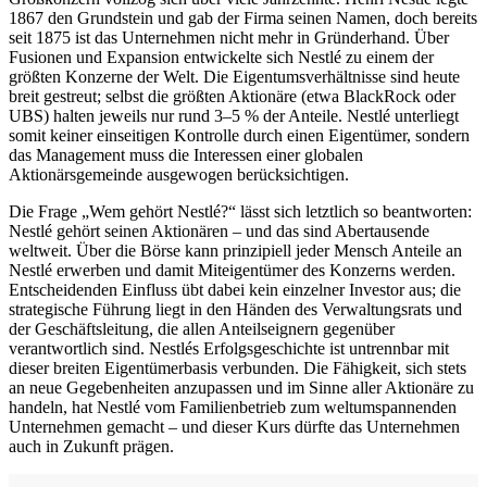
1867 den Grundstein und gab der Firma seinen Namen, doch bereits
seit 1875 ist das Unternehmen nicht mehr in Gründerhand. Über
Fusionen und Expansion entwickelte sich Nestlé zu einem der
größten Konzerne der Welt. Die Eigentumsverhältnisse sind heute
breit gestreut; selbst die größten Aktionäre (etwa BlackRock oder
UBS) halten jeweils nur rund 3–5 % der Anteile. Nestlé unterliegt
somit keiner einseitigen Kontrolle durch einen Eigentümer, sondern
das Management muss die Interessen einer globalen
Aktionärsgemeinde ausgewogen berücksichtigen.
Die Frage „Wem gehört Nestlé?“ lässt sich letztlich so beantworten:
Nestlé gehört seinen Aktionären – und das sind Abertausende
weltweit. Über die Börse kann prinzipiell jeder Mensch Anteile an
Nestlé erwerben und damit Miteigentümer des Konzerns werden.
Entscheidenden Einfluss übt dabei kein einzelner Investor aus; die
strategische Führung liegt in den Händen des Verwaltungsrats und
der Geschäftsleitung, die allen Anteilseignern gegenüber
verantwortlich sind. Nestlés Erfolgsgeschichte ist untrennbar mit
dieser breiten Eigentümerbasis verbunden. Die Fähigkeit, sich stets
an neue Gegebenheiten anzupassen und im Sinne aller Aktionäre zu
handeln, hat Nestlé vom Familienbetrieb zum weltumspannenden
Unternehmen gemacht – und dieser Kurs dürfte das Unternehmen
auch in Zukunft prägen.