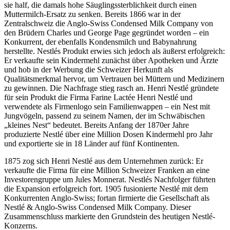
sie half, die damals hohe Säuglingssterblichkeit durch einen
Muttermilch-Ersatz zu senken. Bereits 1866 war in der
Zentralschweiz die Anglo-Swiss Condensed Milk Company von
den Brüdern Charles und George Page gegründet worden – ein
Konkurrent, der ebenfalls Kondensmilch und Babynahrung
herstellte. Nestlés Produkt erwies sich jedoch als äußerst erfolgreich:
Er verkaufte sein Kindermehl zunächst über Apotheken und Ärzte
und hob in der Werbung die Schweizer Herkunft als
Qualitätsmerkmal hervor, um Vertrauen bei Müttern und Medizinern
zu gewinnen. Die Nachfrage stieg rasch an. Henri Nestlé gründete
für sein Produkt die Firma Farine Lactée Henri Nestlé und
verwendete als Firmenlogo sein Familienwappen – ein Nest mit
Jungvögeln, passend zu seinem Namen, der im Schwäbischen
„kleines Nest“ bedeutet. Bereits Anfang der 1870er Jahre
produzierte Nestlé über eine Million Dosen Kindermehl pro Jahr
und exportierte sie in 18 Länder auf fünf Kontinenten.
1875 zog sich Henri Nestlé aus dem Unternehmen zurück: Er
verkaufte die Firma für eine Million Schweizer Franken an eine
Investorengruppe um Jules Monnerat. Nestlés Nachfolger führten
die Expansion erfolgreich fort. 1905 fusionierte Nestlé mit dem
Konkurrenten Anglo-Swiss; fortan firmierte die Gesellschaft als
Nestlé & Anglo-Swiss Condensed Milk Company. Dieser
Zusammenschluss markierte den Grundstein des heutigen Nestlé-
Konzerns.