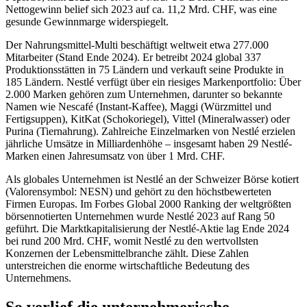
Nettogewinn belief sich 2023 auf ca. 11,2 Mrd. CHF, was eine
gesunde Gewinnmarge widerspiegelt.
Der Nahrungsmittel-Multi beschäftigt weltweit etwa 277.000
Mitarbeiter (Stand Ende 2024). Er betreibt 2024 global 337
Produktionsstätten in 75 Ländern und verkauft seine Produkte in
185 Ländern. Nestlé verfügt über ein riesiges Markenportfolio: Über
2.000 Marken gehören zum Unternehmen, darunter so bekannte
Namen wie Nescafé (Instant-Kaffee), Maggi (Würzmittel und
Fertigsuppen), KitKat (Schokoriegel), Vittel (Mineralwasser) oder
Purina (Tiernahrung). Zahlreiche Einzelmarken von Nestlé erzielen
jährliche Umsätze in Milliardenhöhe – insgesamt haben 29 Nestlé-
Marken einen Jahresumsatz von über 1 Mrd. CHF.
Als globales Unternehmen ist Nestlé an der Schweizer Börse kotiert
(Valorensymbol: NESN) und gehört zu den höchstbewerteten
Firmen Europas. Im Forbes Global 2000 Ranking der weltgrößten
börsennotierten Unternehmen wurde Nestlé 2023 auf Rang 50
geführt. Die Marktkapitalisierung der Nestlé-Aktie lag Ende 2024
bei rund 200 Mrd. CHF, womit Nestlé zu den wertvollsten
Konzernen der Lebensmittelbranche zählt. Diese Zahlen
unterstreichen die enorme wirtschaftliche Bedeutung des
Unternehmens.