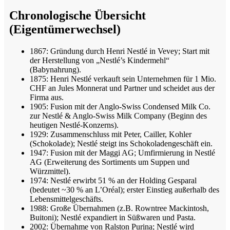
Chronologische Übersicht
(Eigentümerwechsel)
1867: Gründung durch Henri Nestlé in Vevey; Start mit
der Herstellung von „Nestlé’s Kindermehl“
(Babynahrung).
1875: Henri Nestlé verkauft sein Unternehmen für 1 Mio.
CHF an Jules Monnerat und Partner und scheidet aus der
Firma aus.
1905: Fusion mit der Anglo-Swiss Condensed Milk Co.
zur Nestlé & Anglo-Swiss Milk Company (Beginn des
heutigen Nestlé-Konzerns).
1929: Zusammenschluss mit Peter, Cailler, Kohler
(Schokolade); Nestlé steigt ins Schokoladengeschäft ein.
1947: Fusion mit der Maggi AG; Umfirmierung in Nestlé
AG (Erweiterung des Sortiments um Suppen und
Würzmittel).
1974: Nestlé erwirbt 51 % an der Holding Gesparal
(bedeutet ~30 % an L’Oréal); erster Einstieg außerhalb des
Lebensmittelgeschäfts.
1988: Große Übernahmen (z.B. Rowntree Mackintosh,
Buitoni); Nestlé expandiert in Süßwaren und Pasta.
2002: Übernahme von Ralston Purina; Nestlé wird