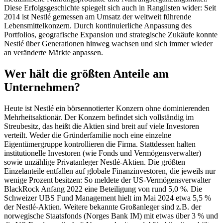
Diese Erfolgsgeschichte spiegelt sich auch in Ranglisten wider: Seit
2014 ist Nestlé gemessen am Umsatz der weltweit führende
Lebensmittelkonzern. Durch kontinuierliche Anpassung des
Portfolios, geografische Expansion und strategische Zukäufe konnte
Nestlé über Generationen hinweg wachsen und sich immer wieder
an veränderte Märkte anpassen.
Wer hält die größten Anteile am
Unternehmen?
Heute ist Nestlé ein börsennotierter Konzern ohne dominierenden
Mehrheitsaktionär. Der Konzern befindet sich vollständig im
Streubesitz, das heißt die Aktien sind breit auf viele Investoren
verteilt. Weder die Gründerfamilie noch eine einzelne
Eigentümergruppe kontrollieren die Firma. Stattdessen halten
institutionelle Investoren (wie Fonds und Vermögensverwalter)
sowie unzählige Privatanleger Nestlé-Aktien. Die größten
Einzelanteile entfallen auf globale Finanzinvestoren, die jeweils nur
wenige Prozent besitzen: So meldete der US-Vermögensverwalter
BlackRock Anfang 2022 eine Beteiligung von rund 5,0 %. Die
Schweizer UBS Fund Management hielt im Mai 2024 etwa 5,5 %
der Nestlé-Aktien. Weitere bekannte Großanleger sind z.B. der
norwegische Staatsfonds (Norges Bank IM) mit etwas über 3 % und