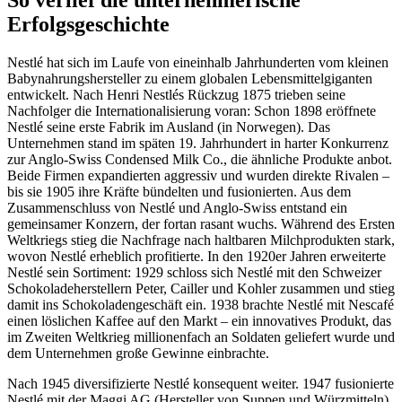
So verlief die unternehmerische
Erfolgsgeschichte
Nestlé hat sich im Laufe von eineinhalb Jahrhunderten vom kleinen
Babynahrungshersteller zu einem globalen Lebensmittelgiganten
entwickelt. Nach Henri Nestlés Rückzug 1875 trieben seine
Nachfolger die Internationalisierung voran: Schon 1898 eröffnete
Nestlé seine erste Fabrik im Ausland (in Norwegen). Das
Unternehmen stand im späten 19. Jahrhundert in harter Konkurrenz
zur Anglo-Swiss Condensed Milk Co., die ähnliche Produkte anbot.
Beide Firmen expandierten aggressiv und wurden direkte Rivalen –
bis sie 1905 ihre Kräfte bündelten und fusionierten. Aus dem
Zusammenschluss von Nestlé und Anglo-Swiss entstand ein
gemeinsamer Konzern, der fortan rasant wuchs. Während des Ersten
Weltkriegs stieg die Nachfrage nach haltbaren Milchprodukten stark,
wovon Nestlé erheblich profitierte. In den 1920er Jahren erweiterte
Nestlé sein Sortiment: 1929 schloss sich Nestlé mit den Schweizer
Schokoladeherstellern Peter, Cailler und Kohler zusammen und stieg
damit ins Schokoladengeschäft ein. 1938 brachte Nestlé mit Nescafé
einen löslichen Kaffee auf den Markt – ein innovatives Produkt, das
im Zweiten Weltkrieg millionenfach an Soldaten geliefert wurde und
dem Unternehmen große Gewinne einbrachte.
Nach 1945 diversifizierte Nestlé konsequent weiter. 1947 fusionierte
Nestlé mit der Maggi AG (Hersteller von Suppen und Würzmitteln)