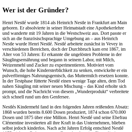
Wer ist der Gründer?
Henri Nestlé wurde 1814 als Heinrich Nestle in Frankfurt am Main
geboren. Er absolvierte in seiner Heimatstadt eine Apothekerlehre
und wanderte mit 19 Jahren in die Westschweiz aus. Dort passte er
sich an die französischsprachige Umgebung an – aus Heinrich
Nestle wurde Henri Nestlé. Nestlé arbeitete zunächst in Vevey in
verschiedenen Bereichen, doch der Durchbruch kam erst 1867, im
Alter von 53 Jahren: Er erkannte die ungelösten Probleme in der
Säuglingsernährung und begann in seinem Labor, mit Milch,
Weizenmehl und Zucker zu experimentieren. Motiviert vom
Wunsch, die hohe Kindersterblichkeit zu senken, entwickelte er ein
pulverförmiges Nahrungsgemisch, das Muttermilch ersetzen konnte.
In der Testphase fütterte Nestlé einen wenige Tage alten, dem Tod
nahen Säugling mit seiner neuen Mischung – das Kind erholte sich
prompt, und die Nachricht von diesem „Wunderprodukt“ verbreitete
sich schnell rund um den Genfersee.
Nestlés Kindermehl fand in den folgenden Jahren reißenden Absatz:
1868 wurden bereits 8.600 Dosen produziert, 1874 schon 670.000
Dosen und 1875 über eine Million. Henri Nestlé und seine Ehefrau
Clémentine investierten all ihre Kraft in das Unternehmen, blieben
selbst jedoch kinderlos. Nach acht Jahren Erfolg entschied Nestlé