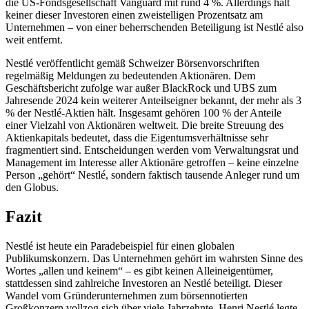
die US-Fondsgesellschaft Vanguard mit rund 4 %. Allerdings hält
keiner dieser Investoren einen zweistelligen Prozentsatz am
Unternehmen – von einer beherrschenden Beteiligung ist Nestlé also
weit entfernt.
Nestlé veröffentlicht gemäß Schweizer Börsenvorschriften
regelmäßig Meldungen zu bedeutenden Aktionären. Dem
Geschäftsbericht zufolge war außer BlackRock und UBS zum
Jahresende 2024 kein weiterer Anteilseigner bekannt, der mehr als 3
% der Nestlé-Aktien hält. Insgesamt gehören 100 % der Anteile
einer Vielzahl von Aktionären weltweit. Die breite Streuung des
Aktienkapitals bedeutet, dass die Eigentumsverhältnisse sehr
fragmentiert sind. Entscheidungen werden vom Verwaltungsrat und
Management im Interesse aller Aktionäre getroffen – keine einzelne
Person „gehört“ Nestlé, sondern faktisch tausende Anleger rund um
den Globus.
Fazit
Nestlé ist heute ein Paradebeispiel für einen globalen
Publikumskonzern. Das Unternehmen gehört im wahrsten Sinne des
Wortes „allen und keinem“ – es gibt keinen Alleineigentümer,
stattdessen sind zahlreiche Investoren an Nestlé beteiligt. Dieser
Wandel vom Gründerunternehmen zum börsennotierten
Großkonzern vollzog sich über viele Jahrzehnte. Henri Nestlé legte