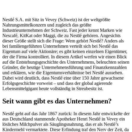
Nestlé S.A. mit Sitz in Vevey (Schweiz) ist der weltgrößte
Nahrungsmittelkonzern und zugleich das größte
Industrieunternehmen der Schweiz. Fast jeder kennt Marken wie
Nescafé, KitKat oder Maggi, die zu Nestlé gehören. Angesichts
dieser Größe stellt sich die Frage: Wem gehört Nestlé? Anders als
bei familiengeführten Unternehmen verteilt sich bei Nestlé das
Eigentum auf viele Aktionäre; es gibt keinen einzelnen Eigentümer,
der die Firma kontrolliert. In diesem Artikel werfen wir einen Blick
auf die Entstehungsgeschichte des Unternehmens, beleuchten seinen
Gründer, die heutige Unternehmensführung und Finanzkennzahlen
und erklären, wie die Eigentumsverhältnisse bei Nestlé aussehen.
Dabei wird deutlich, dass Nestlé eine über 150 Jahre gewachsene
Erfolgsgeschichte vorweist – und dass der global agierende
Lebensmittelgigant heute vollständig in Streubesitz ist.
Seit wann gibt es das Unternehmen?
Nestlé geht auf das Jahr 1867 zurück: In diesem Jahr entwickelte der
aus Deutschland stammende Apotheker Henri Nestlé in Vevey ein
lösliches Milchpulver als Säuglingsnahrung, das er als Nestlé’s
Kindermehl vermarktete. Diese Erfindung traf den Nerv der Zeit, da