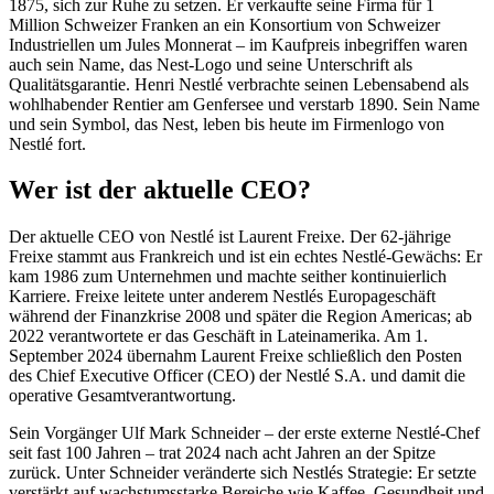
1875, sich zur Ruhe zu setzen. Er verkaufte seine Firma für 1
Million Schweizer Franken an ein Konsortium von Schweizer
Industriellen um Jules Monnerat – im Kaufpreis inbegriffen waren
auch sein Name, das Nest-Logo und seine Unterschrift als
Qualitätsgarantie. Henri Nestlé verbrachte seinen Lebensabend als
wohlhabender Rentier am Genfersee und verstarb 1890. Sein Name
und sein Symbol, das Nest, leben bis heute im Firmenlogo von
Nestlé fort.
Wer ist der aktuelle CEO?
Der aktuelle CEO von Nestlé ist Laurent Freixe. Der 62-jährige
Freixe stammt aus Frankreich und ist ein echtes Nestlé-Gewächs: Er
kam 1986 zum Unternehmen und machte seither kontinuierlich
Karriere. Freixe leitete unter anderem Nestlés Europageschäft
während der Finanzkrise 2008 und später die Region Americas; ab
2022 verantwortete er das Geschäft in Lateinamerika. Am 1.
September 2024 übernahm Laurent Freixe schließlich den Posten
des Chief Executive Officer (CEO) der Nestlé S.A. und damit die
operative Gesamtverantwortung.
Sein Vorgänger Ulf Mark Schneider – der erste externe Nestlé-Chef
seit fast 100 Jahren – trat 2024 nach acht Jahren an der Spitze
zurück. Unter Schneider veränderte sich Nestlés Strategie: Er setzte
verstärkt auf wachstumsstarke Bereiche wie Kaffee, Gesundheit und