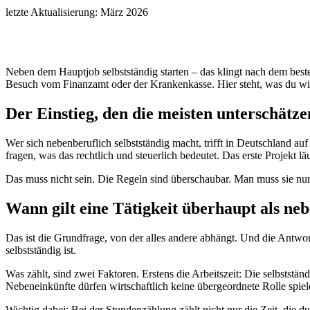
letzte Aktualisierung: März 2026
Neben dem Hauptjob selbstständig starten – das klingt nach dem beste
Besuch vom Finanzamt oder der Krankenkasse. Hier steht, was du wi
Der Einstieg, den die meisten unterschätze
Wer sich nebenberuflich selbstständig macht, trifft in Deutschland au
fragen, was das rechtlich und steuerlich bedeutet. Das erste Projekt 
Das muss nicht sein. Die Regeln sind überschaubar. Man muss sie nu
Wann gilt eine Tätigkeit überhaupt als ne
Das ist die Grundfrage, von der alles andere abhängt. Und die Antwort
selbstständig ist.
Was zählt, sind zwei Faktoren. Erstens die Arbeitszeit: Die selbst
Nebeneinkünfte dürfen wirtschaftlich keine übergeordnete Rolle spiele
Wichtig dabei: Bei der Stundenzählung zählt nicht nur die Zeit, die d