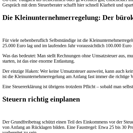
Gespräch mit dem Steuerberater schafft hier schnell Klarheit und spart
Die Kleinunternehmerregelung: Der bürok
Für viele nebenberuflich Selbstständige ist die Kleinunternehmerrege
25.000 Euro lag und im laufenden Jahr voraussichtlich 100.000 Euro n
Was das bedeutet: Man stellt Rechnungen ohne Umsatzsteuer aus, mus
starten, ist das eine enorme Entlastung.
Der einzige Haken: Wer keine Umsatzsteuer ausweist, kann auch keine 
ist die Kleinunternehmerregelung am Anfang fast immer die richtige 
Eine Steuererklärung ist übrigens trotzdem Pflicht – sobald man sel
Steuern richtig einplanen
Der Grundfreibetrag schützt einen Teil des Einkommens vor der Steuer
von Anfang an Rücklagen bilden. Eine Faustregel: Etwa 25 bis 30 Pr
vorbereitet zu sein.