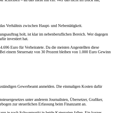
r das Verhältnis zwischen Haupt- und Nebentätigkeit.
ungsauftrag holt, ist klar im nebenberuflichen Bereich. Wer dagegen
ür investiert hat.
4.696 Euro für Verheiratete. Da die meisten Angestellten diese
t. Bei einem Steuersatz von 30 Prozent bleiben von 1.000 Euro Gewinn
m zuständigen Gewerbeamt anmelden. Die einmaligen Kosten dafür
nsteuergesetzes unter anderem Journalisten, Übersetzer, Grafiker,
agebogen zur steuerlichen Erfassung beim Finanzamt an.
 kann je nach Schwerpunkt in beide Kategorien fallen. Ein kurzes