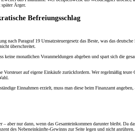
 später Ärger.
ratische Befreiungsschlag
lung nach Paragraf 19 Umsatzsteuergesetz das Beste, was das deutsche S
icht überschreitet.
s keine monatlichen Voranmeldungen abgeben und spart sich die gesam
Vorsteuer auf eigene Einkäufe zurückfordern. Wer regelmäßig teure Ger
Wahl.
bstständige Einnahmen erzielt, muss man diese beim Finanzamt angeben,
 – aber nur dann, wenn das Gesamteinkommen darunter bleibt. Da das bei
ozent des Nebeneinkünfte-Gewinns zur Seite legen und nicht anrühren