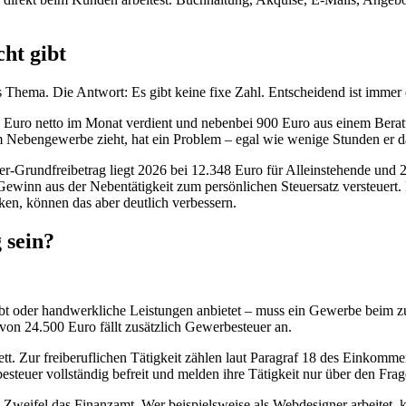
ht gibt
das Thema. Die Antwort: Es gibt keine fixe Zahl. Entscheidend ist imme
00 Euro netto im Monat verdient und nebenbei 900 Euro aus einem Berat
m Nebengewerbe zieht, hat ein Problem – egal wie wenige Stunden er daf
r-Grundfreibetrag liegt 2026 bei 12.348 Euro für Alleinstehende und 2
 Gewinn aus der Nebentätigkeit zum persönlichen Steuersatz versteuer
ken, können das aber deutlich verbessern.
 sein?
treibt oder handwerkliche Leistungen anbietet – muss ein Gewerbe bei
von 24.500 Euro fällt zusätzlich Gewerbesteuer an.
ett. Zur freiberuflichen Tätigkeit zählen laut Paragraf 18 des Einkomme
esteuer vollständig befreit und melden ihre Tätigkeit nur über den Fr
 im Zweifel das Finanzamt. Wer beispielsweise als Webdesigner arbeitet,