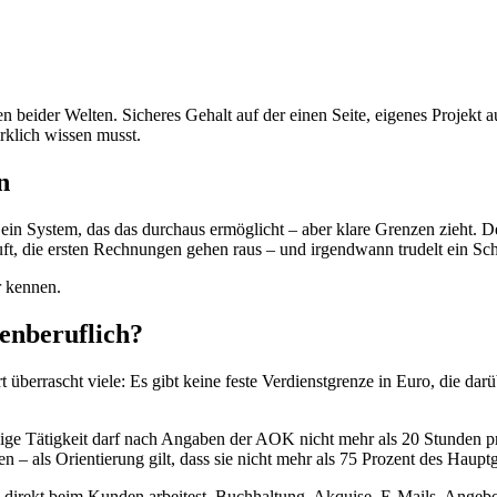
n beider Welten. Sicheres Gehalt auf der einen Seite, eigenes Projekt 
rklich wissen musst.
n
f ein System, das das durchaus ermöglicht – aber klare Grenzen zieht. De
läuft, die ersten Rechnungen gehen raus – und irgendwann trudelt ein Sc
r kennen.
benberuflich?
 überrascht viele: Es gibt keine feste Verdienstgrenze in Euro, die dar
ständige Tätigkeit darf nach Angaben der AOK nicht mehr als 20 Stund
n – als Orientierung gilt, dass sie nicht mehr als 75 Prozent des Haupt
u direkt beim Kunden arbeitest. Buchhaltung, Akquise, E-Mails, Angebote 