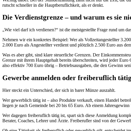
rutscht schneller in die Hauptberuflichkeit, als er denkt.
Die Verdienstgrenze – und warum es sie nic
„Wie viel darf ich verdienen?“ ist die meistgestellte Frage rund um 
Nehmen wir ein konkretes Beispiel: Wer als Vollzeitangestellter 3.2
2.000 Euro als Angestellter verdient und plötzlich 2.500 Euro aus de
Was es aber gibt, sind klare steuerliche Grenzen. Der Einkommensteue
Grenze mit ihrem Hauptgehalt bereits überschreiten, wird jeder Euro
also effektiv 700 Euro übrig – Betriebsausgaben, die den Gewinn sen
Gewerbe anmelden oder freiberuflich tätig
Hier steckt ein Unterschied, der sich in barer Münze auszahlt.
Wer gewerblich tätig ist – also Produkte verkauft, einen Handel be
liegen je nach Gemeinde bei 20 bis 65 Euro. Ab einem Jahresgewinn 
Wer dagegen freiberuflich tätig ist, spart sich diese Anmeldung kompl
Berater, Coaches, Lehrer und Ärzte. Freiberufler sind von der Gewerb
Ob eine Tätigkeit als freiberuflich oder gewerblich gilt, entscheidet