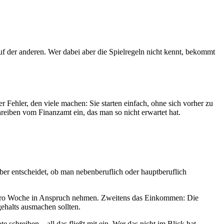
auf der anderen. Wer dabei aber die Spielregeln nicht kennt, bekommt
r Fehler, den viele machen: Sie starten einfach, ohne sich vorher zu
hreiben vom Finanzamt ein, das man so nicht erwartet hat.
über entscheidet, ob man nebenberuflich oder hauptberuflich
en pro Woche in Anspruch nehmen. Zweitens das Einkommen: Die
gehalts ausmachen sollten.
schreiben – all das fließt mit ein. Wer das nicht im Blick hat,