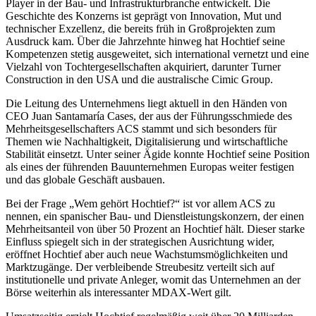
Player in der Bau- und Infrastrukturbranche entwickelt. Die
Geschichte des Konzerns ist geprägt von Innovation, Mut und
technischer Exzellenz, die bereits früh in Großprojekten zum
Ausdruck kam. Über die Jahrzehnte hinweg hat Hochtief seine
Kompetenzen stetig ausgeweitet, sich international vernetzt und eine
Vielzahl von Tochtergesellschaften akquiriert, darunter Turner
Construction in den USA und die australische Cimic Group.
Die Leitung des Unternehmens liegt aktuell in den Händen von
CEO Juan Santamaría Cases, der aus der Führungsschmiede des
Mehrheitsgesellschafters ACS stammt und sich besonders für
Themen wie Nachhaltigkeit, Digitalisierung und wirtschaftliche
Stabilität einsetzt. Unter seiner Ägide konnte Hochtief seine Position
als eines der führenden Bauunternehmen Europas weiter festigen
und das globale Geschäft ausbauen.
Bei der Frage „Wem gehört Hochtief?“ ist vor allem ACS zu
nennen, ein spanischer Bau- und Dienstleistungskonzern, der einen
Mehrheitsanteil von über 50 Prozent an Hochtief hält. Dieser starke
Einfluss spiegelt sich in der strategischen Ausrichtung wider,
eröffnet Hochtief aber auch neue Wachstumsmöglichkeiten und
Marktzugänge. Der verbleibende Streubesitz verteilt sich auf
institutionelle und private Anleger, womit das Unternehmen an der
Börse weiterhin als interessanter MDAX-Wert gilt.