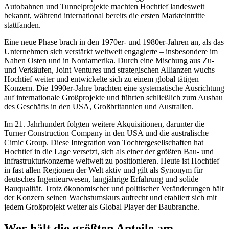
Autobahnen und Tunnelprojekte machten Hochtief landesweit
bekannt, während international bereits die ersten Markteintritte
stattfanden.
Eine neue Phase brach in den 1970er- und 1980er-Jahren an, als das
Unternehmen sich verstärkt weltweit engagierte – insbesondere im
Nahen Osten und in Nordamerika. Durch eine Mischung aus Zu-
und Verkäufen, Joint Ventures und strategischen Allianzen wuchs
Hochtief weiter und entwickelte sich zu einem global tätigen
Konzern. Die 1990er-Jahre brachten eine systematische Ausrichtung
auf internationale Großprojekte und führten schließlich zum Ausbau
des Geschäfts in den USA, Großbritannien und Australien.
Im 21. Jahrhundert folgten weitere Akquisitionen, darunter die
Turner Construction Company in den USA und die australische
Cimic Group. Diese Integration von Tochtergesellschaften hat
Hochtief in die Lage versetzt, sich als einer der größten Bau- und
Infrastrukturkonzerne weltweit zu positionieren. Heute ist Hochtief
in fast allen Regionen der Welt aktiv und gilt als Synonym für
deutsches Ingenieurwesen, langjährige Erfahrung und solide
Bauqualität. Trotz ökonomischer und politischer Veränderungen hält
der Konzern seinen Wachstumskurs aufrecht und etabliert sich mit
jedem Großprojekt weiter als Global Player der Baubranche.
Wer hält die größten Anteile am