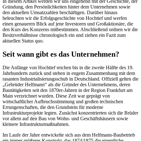
In diesem Artikel werden wir uns eingehend mit der Geschichte, der
Gründung, den Persönlichkeiten hinter dem Unternehmen sowie
den aktuellen Umsatzzahlen beschäftigen. Darüber hinaus
beleuchten wir die Erfolgsgeschichte von Hochtief und werfen
einen genaueren Blick auf jene Investoren und Großaktionäre, die
den Kurs des Konzerns mitbestimmen. Abschließend ordnen wir die
Besitzverhältnisse chronologisch ein und ziehen ein Fazit zum
aktuellen Status quo.
Seit wann gibt es das Unternehmen?
Die Anfänge von Hochtief reichen bis in die zweite Hälfte des 19.
Jahrhunderts zurück und stehen in engem Zusammenhang mit dem
rasanten Industrialisierungsschub in Deutschland. Offiziell gelten die
„Gebrüder Helfmann“ als die Gründer des Unternehmens, deren
Bautätigkeiten seit den 1870er-Jahren in der Region Frankfurt am
Main verzeichnet wurden. Diese Zeit war geprägt von
wirtschaftlicher Aufbruchsstimmung und großen technischen
Errungenschaften, die den Grundstein für moderne
Infrastrukturprojekte legten. Zunächst konzentrierten sich die Brüder
vor allem auf den Bau von Wohn- und Geschäftshäusern sowie
kleinere Infrastrukturmaßnahmen.
Im Laufe der Jahre entwickelte sich aus dem Helfmann-Baubetrieb
ein immer größeres Konstrukt, das 1874/1875 die eigentliche