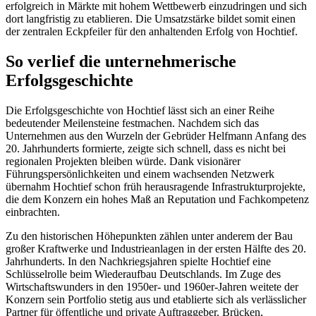
erfolgreich in Märkte mit hohem Wettbewerb einzudringen und sich
dort langfristig zu etablieren. Die Umsatzstärke bildet somit einen
der zentralen Eckpfeiler für den anhaltenden Erfolg von Hochtief.
So verlief die unternehmerische
Erfolgsgeschichte
Die Erfolgsgeschichte von Hochtief lässt sich an einer Reihe
bedeutender Meilensteine festmachen. Nachdem sich das
Unternehmen aus den Wurzeln der Gebrüder Helfmann Anfang des
20. Jahrhunderts formierte, zeigte sich schnell, dass es nicht bei
regionalen Projekten bleiben würde. Dank visionärer
Führungspersönlichkeiten und einem wachsenden Netzwerk
übernahm Hochtief schon früh herausragende Infrastrukturprojekte,
die dem Konzern ein hohes Maß an Reputation und Fachkompetenz
einbrachten.
Zu den historischen Höhepunkten zählen unter anderem der Bau
großer Kraftwerke und Industrieanlagen in der ersten Hälfte des 20.
Jahrhunderts. In den Nachkriegsjahren spielte Hochtief eine
Schlüsselrolle beim Wiederaufbau Deutschlands. Im Zuge des
Wirtschaftswunders in den 1950er- und 1960er-Jahren weitete der
Konzern sein Portfolio stetig aus und etablierte sich als verlässlicher
Partner für öffentliche und private Auftraggeber. Brücken,