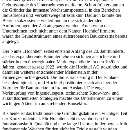
Geburtsstunde des Unternehmens markierte. Schon früh erkannten
die Gründer das immense Wachstumspotenzial in den Bereichen
Industriebau und Verkehrswegeinfrastruktur. Dadurch konnte der
Betrieb sukzessive erweitert und an die sich ändernden
Anforderungen der Zeit angepasst werden. Auch wenn das
Unternehmen noch nicht unter dem Namen Hochtief firmierte,
waren die Grundstrukturen eines aufstrebenden Baukonzerns bereits
angelegt.
Der Name „Hochtief“ selbst entstand Anfang des 20. Jahrhunderts,
als das expandierende Bauunternehmen sich neu ausrichtete und
stärker in den überregionalen Markt expandierte. In den 1920er-
Jahren, genauer gesagt 1922, wurde die Hochtief AG gegründet und
damit ein weiterer entscheidender Meilenstein in der
Firmengeschichte gesetzt. Die Industrialisierung in Deutschland
beschleunigte sich, und Hochtief positionierte sich als einer der
Vorreiter für Bauprojekte im In- und Ausland. Die enge
Verknüpfung von Ingenieursgeist, technischem Know-how und
zukunftsorientierten Strategien machte das Unternehmen zu einem
wichtigen Akteur im aufstrebenden Bausektor.
Bis heute ist das traditionsreiche Gründungsdatum ein wichtiger Teil
der Konzernidentität. Für Hochtief steht es symbolisch für
Innovationskraft, Qualität und eine lange Historie, in der bereits früh
fundamentale Weichen für den globalen Erfolg gestellt wurden.