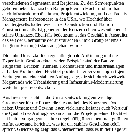
verschiedenen Segmenten und Regionen. Zu den Schwerpunkten
gehören neben klassischen Bauprojekten im Hoch- und Tiefbau
auch Infrastrukturmaßnahmen, Projektentwicklung und das Facility
Management. Insbesondere in den USA, wo Hochtief über
Tochtergesellschaften wie Turner Construction und Flatiron
Construction aktiv ist, generiert der Konzern einen wesentlichen Teil
seines Umsatzes. Ebenfalls bedeutsam ist das Geschäft in Australien,
das seit der Übernahme der australischen Cimic Group (ehemals
Leighton Holdings) stark ausgebaut wurde.
Die hohe Umsatzkraft spiegelt die globale Aufstellung und die
Expertise in Großprojekten wider. Beispiele sind der Bau von
Flughäfen, Brücken, Tunneln, Hochhäusern und Industrieanlagen
auf allen Kontinenten. Hochtief profitiert hierbei von langfristigen
Verträgen und einer stabilen Auftragslage, die sich durch weltweite
Megatrends wie Urbanisierung und Infrastruktur-Modernisierung
weiterhin positiv entwickelt.
Aus Investorensicht ist die Umsatzentwicklung ein wichtiger
Gradmesser für die finanzielle Gesundheit des Konzerns. Doch
neben Umsatz und Gewinn legen viele Anteilseigner auch Wert auf
die Qualität des Auftragsbestands und die Projektpipeline. Hochtief
hat in den vergangenen Jahren regelmäßig über einen prall gefüllten
Auftragsbestand berichtet, was für ein stabiles Geschäftsmodell
spricht. Gleichzeitig zeigt das Unternehmen, dass es in der Lage ist,