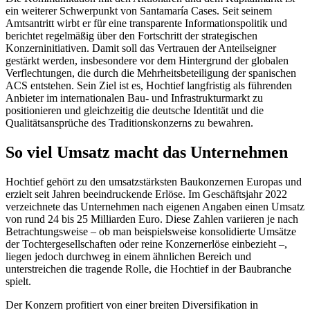
ein weiterer Schwerpunkt von Santamaría Cases. Seit seinem
Amtsantritt wirbt er für eine transparente Informationspolitik und
berichtet regelmäßig über den Fortschritt der strategischen
Konzerninitiativen. Damit soll das Vertrauen der Anteilseigner
gestärkt werden, insbesondere vor dem Hintergrund der globalen
Verflechtungen, die durch die Mehrheitsbeteiligung der spanischen
ACS entstehen. Sein Ziel ist es, Hochtief langfristig als führenden
Anbieter im internationalen Bau- und Infrastrukturmarkt zu
positionieren und gleichzeitig die deutsche Identität und die
Qualitätsansprüche des Traditionskonzerns zu bewahren.
So viel Umsatz macht das Unternehmen
Hochtief gehört zu den umsatzstärksten Baukonzernen Europas und
erzielt seit Jahren beeindruckende Erlöse. Im Geschäftsjahr 2022
verzeichnete das Unternehmen nach eigenen Angaben einen Umsatz
von rund 24 bis 25 Milliarden Euro. Diese Zahlen variieren je nach
Betrachtungsweise – ob man beispielsweise konsolidierte Umsätze
der Tochtergesellschaften oder reine Konzernerlöse einbezieht –,
liegen jedoch durchweg in einem ähnlichen Bereich und
unterstreichen die tragende Rolle, die Hochtief in der Baubranche
spielt.
Der Konzern profitiert von einer breiten Diversifikation in