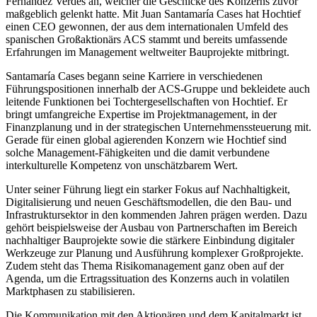
Fernández Verdes an, welcher die Geschicke des Konzerns zuvor
maßgeblich gelenkt hatte. Mit Juan Santamaría Cases hat Hochtief
einen CEO gewonnen, der aus dem internationalen Umfeld des
spanischen Großaktionärs ACS stammt und bereits umfassende
Erfahrungen im Management weltweiter Bauprojekte mitbringt.
Santamaría Cases begann seine Karriere in verschiedenen
Führungspositionen innerhalb der ACS-Gruppe und bekleidete auch
leitende Funktionen bei Tochtergesellschaften von Hochtief. Er
bringt umfangreiche Expertise im Projektmanagement, in der
Finanzplanung und in der strategischen Unternehmenssteuerung mit.
Gerade für einen global agierenden Konzern wie Hochtief sind
solche Management-Fähigkeiten und die damit verbundene
interkulturelle Kompetenz von unschätzbarem Wert.
Unter seiner Führung liegt ein starker Fokus auf Nachhaltigkeit,
Digitalisierung und neuen Geschäftsmodellen, die den Bau- und
Infrastruktursektor in den kommenden Jahren prägen werden. Dazu
gehört beispielsweise der Ausbau von Partnerschaften im Bereich
nachhaltiger Bauprojekte sowie die stärkere Einbindung digitaler
Werkzeuge zur Planung und Ausführung komplexer Großprojekte.
Zudem steht das Thema Risikomanagement ganz oben auf der
Agenda, um die Ertragssituation des Konzerns auch in volatilen
Marktphasen zu stabilisieren.
Die Kommunikation mit den Aktionären und dem Kapitalmarkt ist