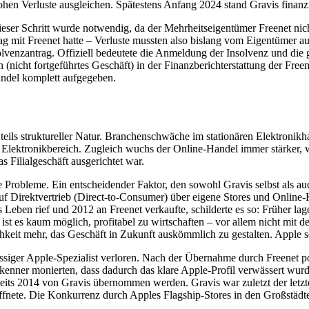
ohen Verluste ausgleichen. Spätestens Anfang 2024 stand Gravis finan
er Schritt wurde notwendig, da der Mehrheitseigentümer Freenet nicht 
 mit Freenet hatte – Verluste mussten also bislang vom Eigentümer aus
solvenzantrag. Offiziell bedeutete die Anmeldung der Insolvenz und die
nicht fortgeführtes Geschäft) in der Finanzberichterstattung der Free
ndel komplett aufgegeben.
teils struktureller Natur. Branchenschwäche im stationären Elektronikha
lektronikbereich. Zugleich wuchs der Online-Handel immer stärker, w
s Filialgeschäft ausgerichtet war.
robleme. Ein entscheidender Faktor, den sowohl Gravis selbst als au
 Direktvertrieb (Direct-to-Consumer) über eigene Stores und Online-K
Leben rief und 2012 an Freenet verkaufte, schilderte es so: Früher la
st es kaum möglich, profitabel zu wirtschaften – vor allem nicht mit d
chkeit mehr, das Geschäft in Zukunft auskömmlich zu gestalten. Apple s
rassiger Apple-Spezialist verloren. Nach der Übernahme durch Freenet p
nner monierten, dass dadurch das klare Apple-Profil verwässert wurde
bereits 2014 von Gravis übernommen werden. Gravis war zuletzt der le
röffnete. Die Konkurrenz durch Apples Flagship-Stores in den Großstäd