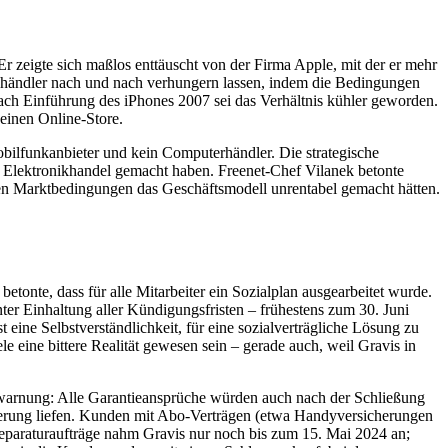
r zeigte sich maßlos enttäuscht von der Firma Apple, mit der er mehr
hhändler nach und nach verhungern lassen, indem die Bedingungen
 nach Einführung des iPhones 2007 sei das Verhältnis kühler geworden.
seinen Online-Store.
obilfunkanbieter und kein Computerhändler. Die strategische
 Elektronikhandel gemacht haben. Freenet-Chef Vilanek betonte
eren Marktbedingungen das Geschäftsmodell unrentabel gemacht hätten.
etonte, dass für alle Mitarbeiter ein Sozialplan ausgearbeitet wurde.
nter Einhaltung aller Kündigungsfristen – frühestens zum 30. Juni
 eine Selbstverständlichkeit, für eine sozialverträgliche Lösung zu
le eine bittere Realität gewesen sein – gerade auch, weil Gravis in
twarnung: Alle Garantieansprüche würden auch nach der Schließung
icherung liefen. Kunden mit Abo-Verträgen (etwa Handyversicherungen
e Reparaturaufträge nahm Gravis nur noch bis zum 15. Mai 2024 an;