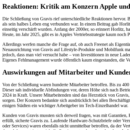
Reaktionen: Kritik am Konzern Apple un
Die Schließung von Gravis rief unterschiedliche Reaktionen hervor. B
als sein halbes Leben eng verbunden war. In einem Beitrag gab Hor
einseitig verschärft wurden. Anfang der 2000er, so erinnert Horlitz,
Heute, im Jahr 2025, gibt es in Apples Vertriebsstrategie kaum noch P
Allerdings werfen manche die Frage auf, ob auch Freenet als Eigentü
Neuausrichtung von Gravis auf Lifestyle-Produkte und Mobilfunk mag
jedoch, dass man viel versucht habe – von Investitionen in neue Lad
Eigenes Fehlmanagement wurde öffentlich kaum eingestanden, die Ver
Auswirkungen auf Mitarbeiter und Kunde
Von der Schließung waren hunderte Mitarbeiter betroffen. Bis zu 400 B
Dieser sah individuelle Abfindungen vor, deren Höhe sich nach Betrieb
2024 in Kraft. Unsere Mitarbeitenden sind das Herzstück von Gravis, e
sorgen. Der Konzern bedankte sich ausdrücklich bei allen Beschäftigte
einigen Städten ein wichtiger Arbeitgeber im Tech-Einzelhandel war.
Kunden von Gravis mussten sich derweil fragen, was mit Garantien,
erfüllt, sicherte Gravis zu. Laufende Hardware-Schutzbriefe oder Ve
oder Services) waren ebenfalls nicht unmittelbar betroffen, da der V