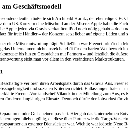
d am Geschäftsmodell
esonders deutlich äußerte sich Archibald Horlitz, der ehemalige CEO. E
litz dem US-Konzern eine Mitschuld an der Misere: Apple habe die Fac
 habe Apple jeden via Gravis verkauften iPod noch nötig gehabt – doch
latz für freie Händler – der Konzern setzt lieber auf eigene Läden und 
mer eine Mitverantwortung trägt. Schließlich war Freenet primär ein M
 das Unternehmen nicht ausreichend fit für den harten Wettbewerb im
enkonzepte bis hin zu Gesprächen mit Partnern – und letztlich die äuß
antwortung sieht man vor allem in den veränderten Marktstrukturen.
n
eschäftigte verloren ihren Arbeitsplatz durch das Gravis-Aus. Freenet b
szugehörigkeit und sozialen Kriterien richtet. Entlassungen traten – u
rklärte Freenet-Vorstandschef Vilanek in der Mitteilung zum Aus, es ist
n für deren langjährigen Einsatz. Dennoch dürfte der Jobverlust für vie
 Reparaturen oder Gutscheinen passiert. Hier gab das Unternehmen En
rsicherungen blieben gültig, da diese über Partner wie die Targo-Vers
ertragspartner ein externer Dienstleister war. Wichtig war jedoch: Neu