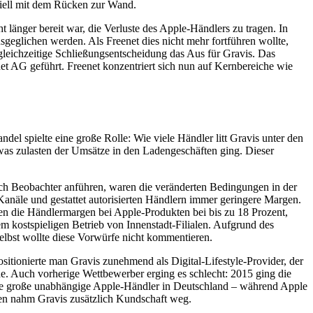
ziell mit dem Rücken zur Wand.
länger bereit war, die Verluste des Apple-Händlers zu tragen. In
geglichen werden. Als Freenet dies nicht mehr fortführen wollte,
 gleichzeitige Schließungsentscheidung das Aus für Gravis. Das
net AG geführt. Freenet konzentriert sich nun auf Kernbereiche wie
ndel spielte eine große Rolle: Wie viele Händler litt Gravis unter den
as zulasten der Umsätze in den Ladengeschäften ging. Dieser
ch Beobachter anführen, waren die veränderten Bedingungen in der
anäle und gestattet autorisierten Händlern immer geringere Margen.
gen die Händlermargen bei Apple-Produkten bei bis zu 18 Prozent,
em kostspieligen Betrieb von Innenstadt-Filialen. Aufgrund des
elbst wollte diese Vorwürfe nicht kommentieren.
ositionierte man Gravis zunehmend als Digital-Lifestyle-Provider, der
. Auch vorherige Wettbewerber erging es schlecht: 2015 ging die
tzte große unabhängige Apple-Händler in Deutschland – während Apple
ten nahm Gravis zusätzlich Kundschaft weg.