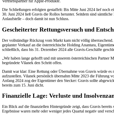
Vertriebspartner für Apple-Produkte.
Die Schließungen erfolgten gestaffelt: Bis Mitte Juni 2024 lief noch
30. Juni 2024 ließ Gravis die Rollos herunter. Seitdem sind sämtlich
Anlaufstelle – doch damit ist nun Schluss.
Gescheiterter Rettungsversuch und Entsc
Der vollständige Rückzug vom Markt kam nicht völlig überraschend. 
geplanter Verkauf an die österreichische Holding Anantara, Eigentüm
schließlich, dass bis 31. Dezember 2024 alle Gravis-Geschäfte geschl
„Wir haben lange gehofft und mit unserem österreichischen Partner M
begründete Vilanek den Schritt offen.
Damit war klar: Eine Rettung oder Übernahme von Gravis würde es ni
aufzustellen. Vilanek persönlich übernahm Mitte 2023 die Führung von
Anfang 2024 zog der Eigentümer den Stecker: Gravis sollte abgewicke
bereits zum 15. Juni dicht.
Finanzielle Lage: Verluste und Insolvenz
Ein Blick auf die finanziellen Hintergründe zeigt, dass Gravis bereit
Ergebnisse waren mehr oder weniger jedes Quartal negativ und versc