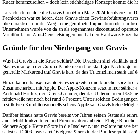
Ruder herumzureißen – doch kein stichhaltiges Konzept konnte die h
Tatsächlich meldete die Gravis GmbH im März 2024 Insolvenz an. Dies
Fachkreisen war zu hören, dass Gravis einen Gewinnabführungsvertrag
blieb praktisch nur der Weg in die geordnete Liquidation oder ein In
Unternehmen wurde von da an als sogenanntes discontinued operation (
Mobilfunk und Abo-Dienstleistungen und hat den Hardware-Einzelha
Gründe für den Niedergang von Gravis
Was hat Gravis in die Krise geführt? Die Ursachen sind vielfältig und 
Nachwirkungen der Corona-Pandemie mit rückläufiger Nachfrage im E
generelle Markttrend traf Gravis hart, da das Unternehmen stark auf da
Hinzu kamen hausgemachte Schwierigkeiten und branchenspezifische P
Zusammenarbeit mit Apple. Der Apple-Konzern setzt immer stärker auf
Archibald Horlitz, der Gravis-Gründer, der das Unternehmen 1986 ins 
mittlerweile nur noch bei rund 8 Prozent. Unter solchen Bedingungen i
restriktiven Konditionsmodells seitens Apple sah Gravis keine Mögli
Darüber hinaus hatte Gravis bereits vor Jahren seinen Status als rein
auch Mobilfunkverträge und Fremdmarken anbietet. Einige Branchenke
kleinere Apple-Kette mStore in die Insolvenz, und re:Store musste 
selbst seit 2008 insgesamt 16 eigene Stores in der Bundesrepublik e