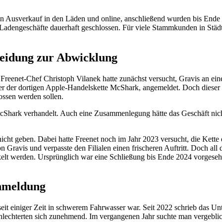
 ein Ausverkauf in den Läden und online, anschließend wurden bis Ende 
e Ladengeschäfte dauerhaft geschlossen. Für viele Stammkunden in Städ
heidung zur Abwicklung
Freenet-Chef Christoph Vilanek hatte zunächst versucht, Gravis an ein
er der dortigen Apple-Handelskette McShark, angemeldet. Doch dieser D
ossen werden sollen.
cShark verhandelt. Auch eine Zusammenlegung hätte das Geschäft nicht
cht geben. Dabei hatte Freenet noch im Jahr 2023 versucht, die Kett
 Gravis und verpasste den Filialen einen frischeren Auftritt. Doch all
lt werden. Ursprünglich war eine Schließung bis Ende 2024 vorgesehen
anmeldung
s seit einiger Zeit in schwerem Fahrwasser war. Seit 2022 schrieb das U
hlechterten sich zunehmend. Im vergangenen Jahr suchte man vergeblic